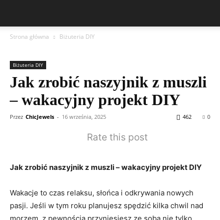
Strona główna
Biżuteria DIY
Biżuteria DIY
Jak zrobić naszyjnik z muszli
– wakacyjny projekt DIY
Przez
ChicJewels
-
16 września, 2025
462
0
Rate this post
Jak zrobić naszyjnik z muszli – wakacyjny projekt DIY
Wakacje to czas relaksu, słońca i odkrywania nowych
pasji. Jeśli w tym roku planujesz spędzić kilka chwil nad
morzem, z pewnością przyniesiesz ze sobą nie tylko